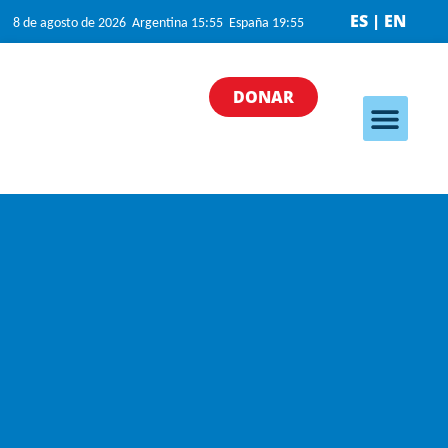
ES | EN
8 de agosto de 2026 Argentina 15:55 España 19:55
DONAR
Nuestros programa
Nuestras iniciativas
¿Cómo puedo ayudar?
Quiénes somos