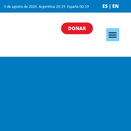
ES | EN
5 de agosto de 2026 Argentina 20:19 España 00:19
DONAR
Nuestros program
Nuestras iniciativa
¿Cómo puedo ayudar?
Quiénes somos