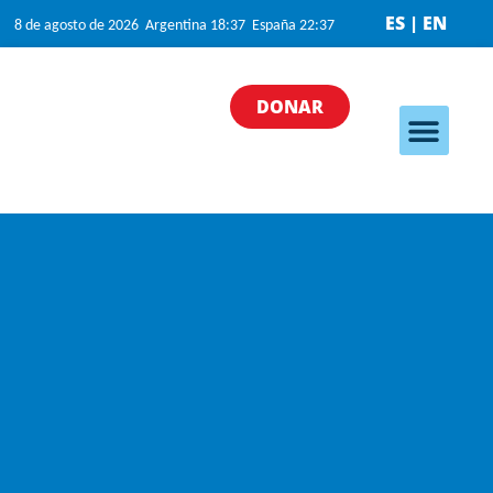
ES | EN
8 de agosto de 2026 Argentina 18:37 España 22:37
DONAR
Nuestros programa
Nuestras iniciativas
¿Cómo puedo ayudar?
Quiénes somos