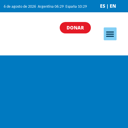
ES | EN
6 de agosto de 2026 Argentina 06:29 España 10:29
DONAR
Nuestros programa
Nuestras iniciativas
¿Cómo puedo ayudar?
Quiénes somos