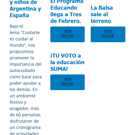
El Programa
y niños de
Educando
La Balsa
Argentina y
llega a Tres
sale al
España
de Febrero.
terreno
Bajo el
VER
VER
lema “Cuidarte
NOTA
NOTA
es cuidar al
mundo”, nos
propusimos
¡TU VOTO a
promover la
la educación
importancia del
SUMA!
autocuidado
como base para
VER
poder ayudar a
NOTA
los demás. En
un ambiente
festivo y
acogedor, más
de 60 personas
disfrutaron de
un cronograma
de actividades