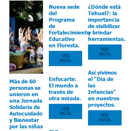
Nueva sede
¿Dónde está
del
Tehuel?: la
Programa
importancia
de
de visibilizar
Fortalecimiento
y brindar
Educativo
herramientas.
en Floresta.
VER
NOTA
VER
NOTA
Así vivimos
Enfocarte:
el “Día de
Más de 60
El mundo a
las
personas se
través de
Infancias”
unieron en
otra mirada.
en nuestros
una Jornada
proyectos.
Solidaria de
VER
Autocuidado
NOTA
VER
y Bienestar
NOTA
por las niñas