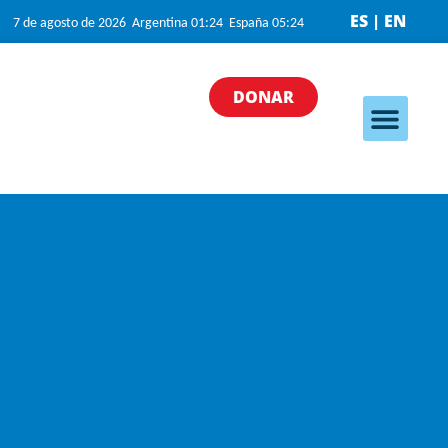
ES | EN
7 de agosto de 2026 Argentina 01:24 España 05:24
DONAR
Nuestros program
Nuestras iniciativa
¿Cómo puedo ayudar?
Quiénes somos