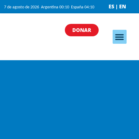
ES | EN
7 de agosto de 2026 Argentina 00:10 España 04:10
DONAR
Nuestros programa
Nuestras iniciativas
¿Cómo puedo ayudar?
Quiénes somos