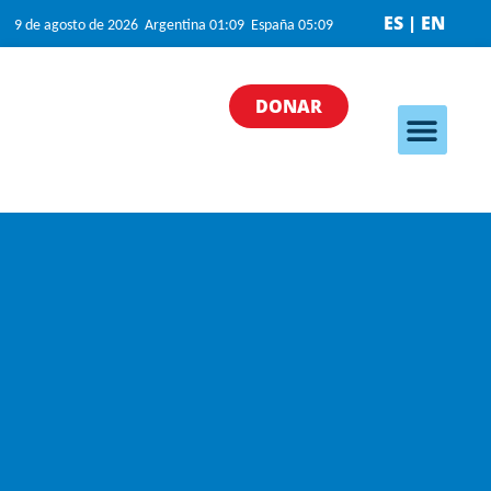
ES | EN
9 de agosto de 2026 Argentina 01:09 España 05:09
DONAR
Nuestros programa
Nuestras iniciativas
¿Cómo puedo ayudar?
Quiénes somos