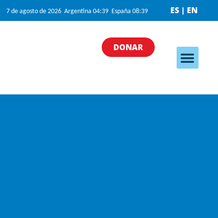
ES | EN
7 de agosto de 2026 Argentina 04:39 España 08:39
DONAR
Nuestros programa
Nuestras iniciativas
¿Cómo puedo ayudar?
Quiénes somos