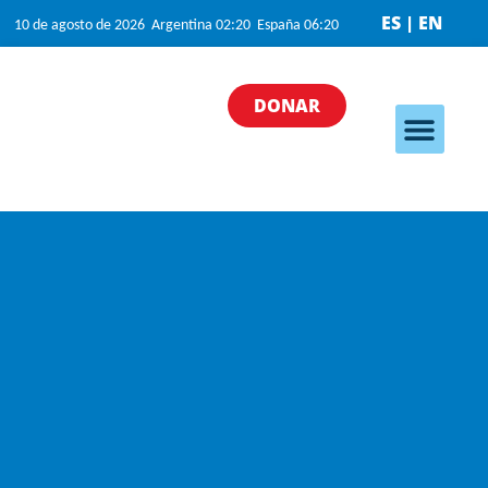
ES | EN
10 de agosto de 2026 Argentina 02:20 España 06:20
DONAR
Nuestros programa
Nuestras iniciativas
¿Cómo puedo ayudar?
Quiénes somos